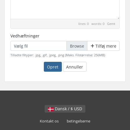
lines: 0 words: 0
Gemt
Vedhæftninger
Vælg fil
Tilføj mere
Tilladte filtyper: .jpg, .gif, .jpeg, .png (Maks. Filstørrelse: 256MB)
Opret
Annuller
Dansk / $ USD
Kontakt os
betingelserne